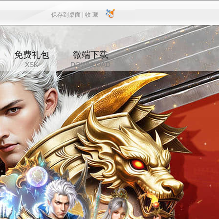
保存到桌面 |
收 藏
保存到桌面
|
收 藏
免费礼包
微端下载
XSK
DOWNLOAD