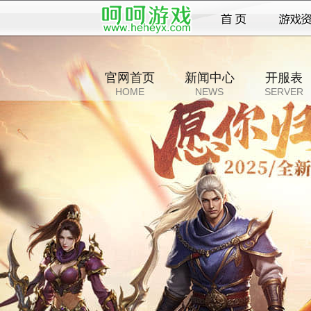
官网首页
新闻中心
开服表
HOME
NEWS
SERVER