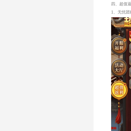
四、超值
1、无忧团