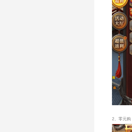
2、零元购