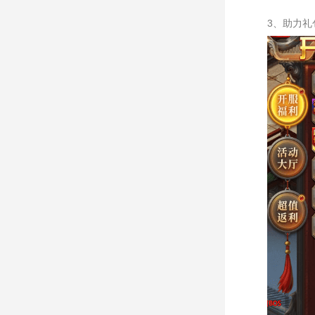
3、助力礼