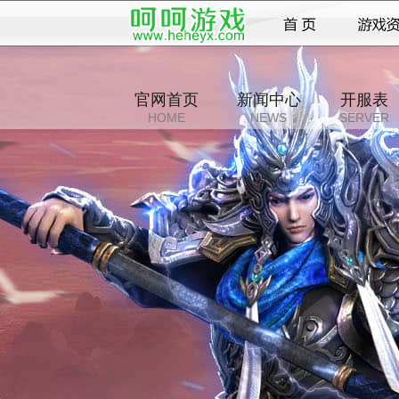
官网首页
新闻中心
开服表
HOME
NEWS
SERVER