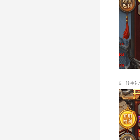
6、转生礼