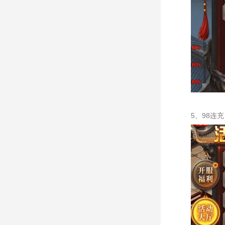
5、98连充