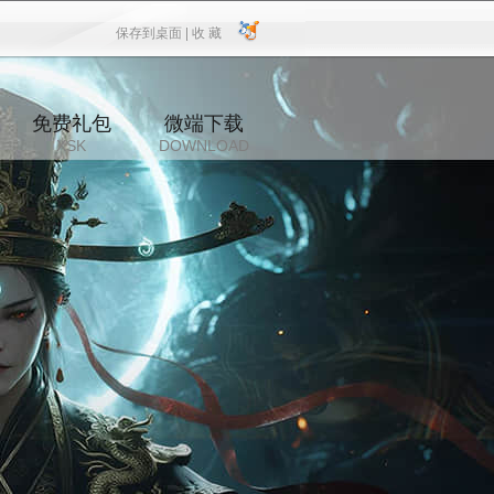
保存到桌面 |
收 藏
保存到桌面
|
收 藏
免费礼包
微端下载
XSK
DOWNLOAD