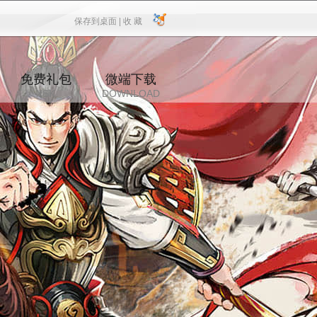
保存到桌面 |
收 藏
保存到桌面
|
收 藏
免费礼包
微端下载
XSK
DOWNLOAD