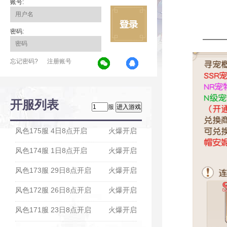
账号:
密码:
忘记密码?
注册账号
开服列表
服
风色175服 4日8点开启
火爆开启
风色174服 1日8点开启
火爆开启
风色173服 29日8点开启
火爆开启
风色172服 26日8点开启
火爆开启
风色171服 23日8点开启
火爆开启