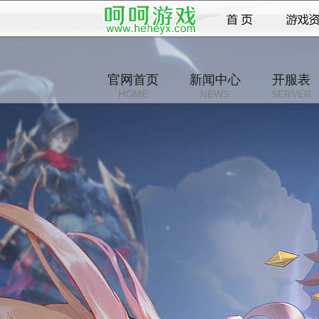
官网首页
新闻中心
开服表
HOME
NEWS
SERVER