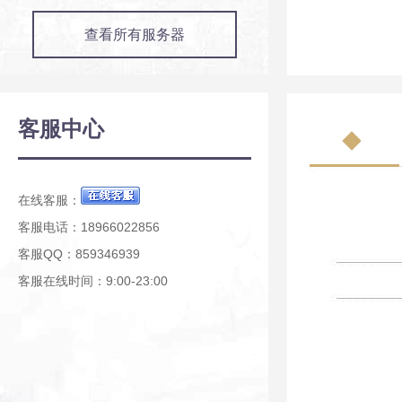
查看所有服务器
客服中心
在线客服：
客服电话：18966022856
客服QQ：859346939
客服在线时间：9:00-23:00