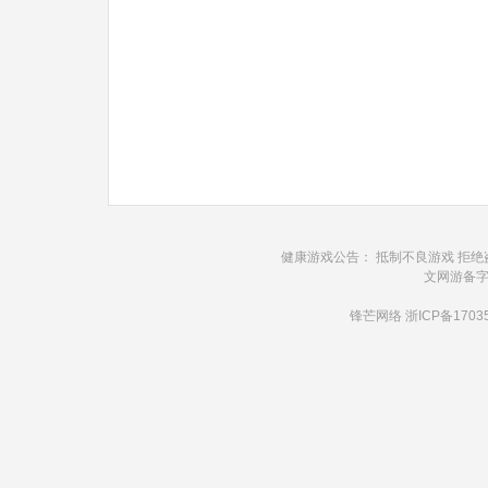
健康游戏公告： 抵制不良游戏 拒绝
文网游备字(2
锋芒网络
浙ICP备1703