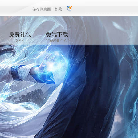
保存到桌面 |
收 藏
保存到桌面
|
收 藏
免费礼包
微端下载
XSK
DOWNLOAD